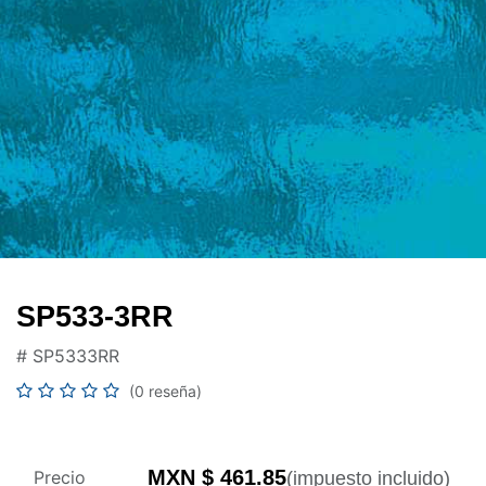
SP533-3RR
#
SP5333RR
(0 reseña)
MXN $
461.85
Precio
(impuesto incluido)