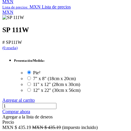
MXN
MXN
Lista de precios
Lista de precios:
MXN
SP 111W
#
SP111W
(0 reseña)
Presentación/Medida:
Pie²
7" x 8" (18cm x 20cm)
11" x 12" (28cm x 30cm)
12" x 22" (30cm x 56cm)
Agregar al carrito
Comprar ahora
Agregar a la lista de deseos
Precio
MXN $
435.19
MXN $
435.19
(impuesto incluido)