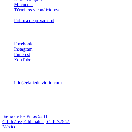
Mi cuenta
Términos y condiciones
Mapa del sitio
Política de privacidad
Síguenos
Facebook
Instagram
Pinterest
YouTube
Contáctanos
info@elartedelvidrio.com
+52 (656) 407-9237
+52 (656) 407-9237
El Arte del Vidrio
Sierra de los Pinos 5231
Cd. Juárez, Chihuahua, C. P. 32652
México