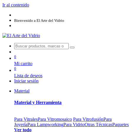
Ir al contenido
Bienvenido a El Arte del Vidrio
0
Mi carrito
0
Lista de deseos
Iniciar sesión
Material
Material y Herramienta
Para Vitrales
Para Vitromosaico
Para Vitrofusión
Para
Joyería
Para Lampworking
Para Vidrio
Otras Técnicas
Paquetes
Ver todo