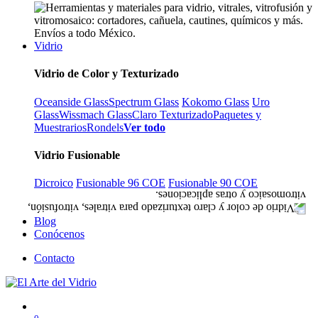
Vidrio
Vidrio de Color y Texturizado
Oceanside Glass
Spectrum Glass
Kokomo Glass
Uro
Glass
Wissmach Glass
Claro Texturizado
Paquetes y
Muestrarios
Rondels
Ver todo
Vidrio Fusionable
Dicroico
Fusionable 96 COE
Fusionable 90 COE
Blog
Conócenos
Contacto