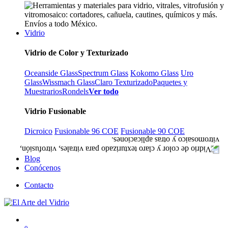
Vidrio
Vidrio de Color y Texturizado
Oceanside Glass
Spectrum Glass
Kokomo Glass
Uro
Glass
Wissmach Glass
Claro Texturizado
Paquetes y
Muestrarios
Rondels
Ver todo
Vidrio Fusionable
Dicroico
Fusionable 96 COE
Fusionable 90 COE
Blog
Conócenos
Contacto