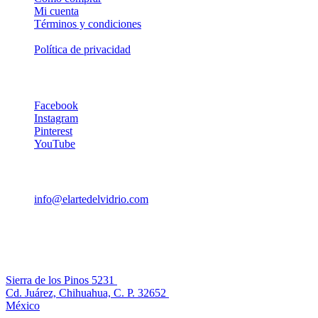
Mi cuenta
Términos y condiciones
Mapa del sitio
Política de privacidad
Síguenos
Facebook
Instagram
Pinterest
YouTube
Contáctanos
info@elartedelvidrio.com
+52 (656) 407-9237
+52 (656) 407-9237
El Arte del Vidrio
Sierra de los Pinos 5231
Cd. Juárez, Chihuahua, C. P. 32652
México