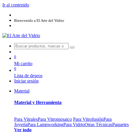
Ir al contenido
Bienvenido a El Arte del Vidrio
0
Mi carrito
0
Lista de deseos
Iniciar sesión
Material
Material y Herramienta
Para Vitrales
Para Vitromosaico
Para Vitrofusión
Para
Joyería
Para Lampworking
Para Vidrio
Otras Técnicas
Paquetes
Ver todo