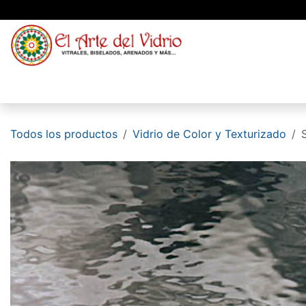
Ir al contenido
Material
Vidrio
Blog
Conócenos
Todos los productos
Vidrio de Color y Texturizado