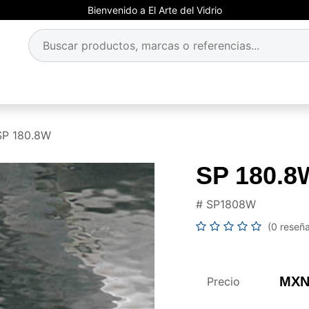
Bienvenido a El Arte del Vidrio
SP 180.8W
SP 180.8
#
SP1808W
(0 reseñ
MXN
Precio