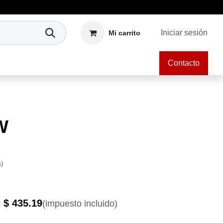
Iniciar sesión
Mi carrito
Contacto
W
a)
 $
435.19
(impuesto incluido)