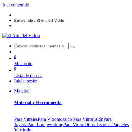
Ir al contenido
Bienvenido a El Arte del Vidrio
0
Mi carrito
0
Lista de deseos
Iniciar sesión
Material
Material y Herramienta
Para Vitrales
Para Vitromosaico
Para Vitrofusión
Para
Joyería
Para Lampworking
Para Vidrio
Otras Técnicas
Paquetes
Ver todo