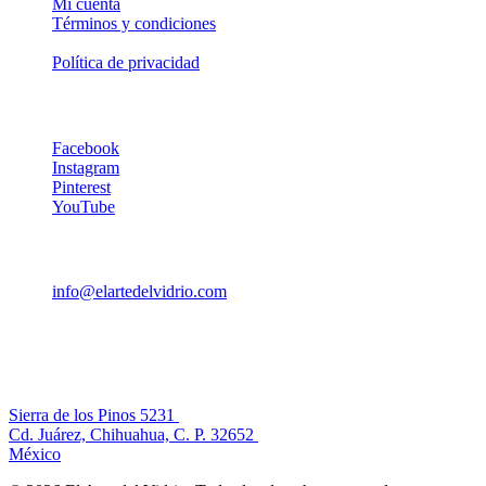
Mi cuenta
Términos y condiciones
Mapa del sitio
Política de privacidad
Síguenos
Facebook
Instagram
Pinterest
YouTube
Contáctanos
info@elartedelvidrio.com
+52 (656) 407-9237
+52 (656) 407-9237
El Arte del Vidrio
Sierra de los Pinos 5231
Cd. Juárez, Chihuahua, C. P. 32652
México