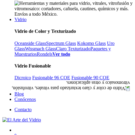
Vidrio
Vidrio de Color y Texturizado
Oceanside Glass
Spectrum Glass
Kokomo Glass
Uro
Glass
Wissmach Glass
Claro Texturizado
Paquetes y
Muestrarios
Rondels
Ver todo
Vidrio Fusionable
Dicroico
Fusionable 96 COE
Fusionable 90 COE
Blog
Conócenos
Contacto