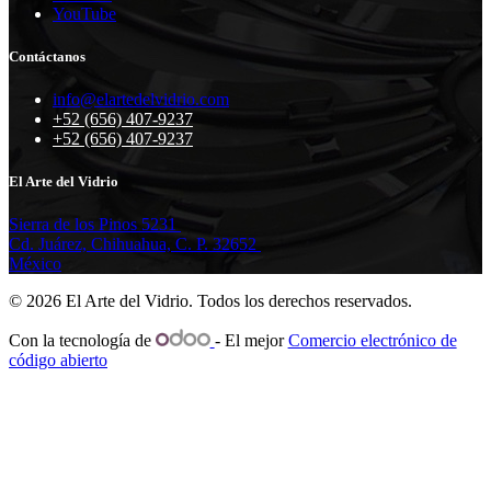
YouTube
Contáctanos
info@elartedelvidrio.com
+52 (656) 407-9237
+52 (656) 407-9237
El Arte del Vidrio
Sierra de los Pinos 5231
Cd. Juárez, Chihuahua, C. P. 32652
México
© 2026 El Arte del Vidrio. Todos los derechos reservados.
Con la tecnología de
- El mejor
Comercio electrónico de
código abierto