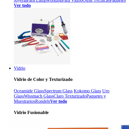
Joyería
Para Lampworking
Para Vidrio
Otras Técnicas
Paquetes
Ver todo
Vidrio
Vidrio de Color y Texturizado
Oceanside Glass
Spectrum Glass
Kokomo Glass
Uro
Glass
Wissmach Glass
Claro Texturizado
Paquetes y
Muestrarios
Rondels
Ver todo
Vidrio Fusionable
Dicroico
Fusionable 96 COE
Fusionable 90 COE