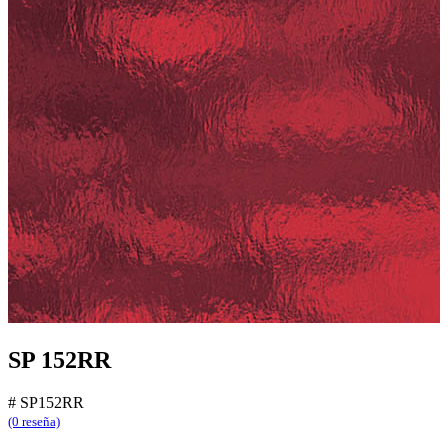
SP 152RR
#
SP152RR
(0 reseña)