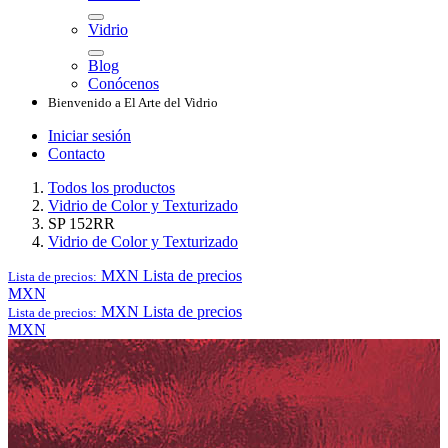
Vidrio
Blog
Conócenos
Bienvenido a El Arte del Vidrio
Iniciar sesión
Contacto
Todos los productos
Vidrio de Color y Texturizado
SP 152RR
Vidrio de Color y Texturizado
MXN
Lista de precios
Lista de precios:
MXN
MXN
Lista de precios
Lista de precios:
MXN