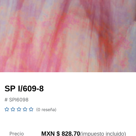
SP I/609-8
#
SPI6098
(0 reseña)
MXN $
828.70
Precio
(impuesto incluido)