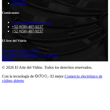
YouTube
Contáctanos
info@elartedelvidrio.com
+52 (656) 407-9237
+52 (656) 407-9237
El Arte del Vidrio
Sierra de los Pinos 5231
Cd. Juárez, Chihuahua, C. P. 32652
México
© 2026 El Arte del Vidrio. Todos los derechos reservados.
Con la tecnología de
- El mejor
Comercio electrónico de
código abierto