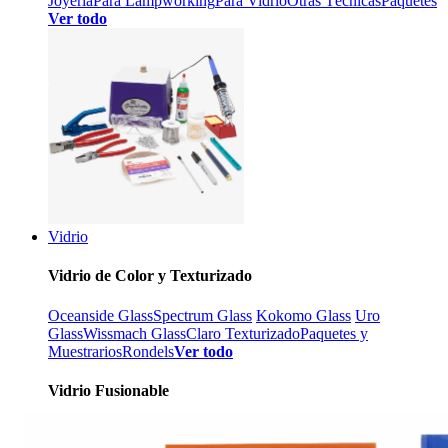
Joyería
Para Lampworking
Para Vidrio
Otras Técnicas
Paquetes
Ver todo
Vidrio
Vidrio de Color y Texturizado
Oceanside Glass
Spectrum Glass
Kokomo Glass
Uro
Glass
Wissmach Glass
Claro Texturizado
Paquetes y
Muestrarios
Rondels
Ver todo
Vidrio Fusionable
Dicroico
Fusionable 96 COE
Fusionable 90 COE