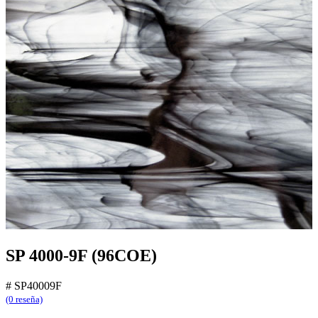
SP 4000-9F (96COE)
#
SP40009F
(0 reseña)