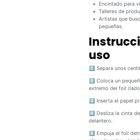
Encintado para vit
Talleres de produ
Artistas que bus
pequeñas.
Instrucc
uso
1️⃣ Separa unos centí
2️⃣ Coloca un peque
extremo del foil (lado
3️⃣ Inserta el papel p
4️⃣ Desliza la cinta d
delantero.
5️⃣ Empuja el foil det