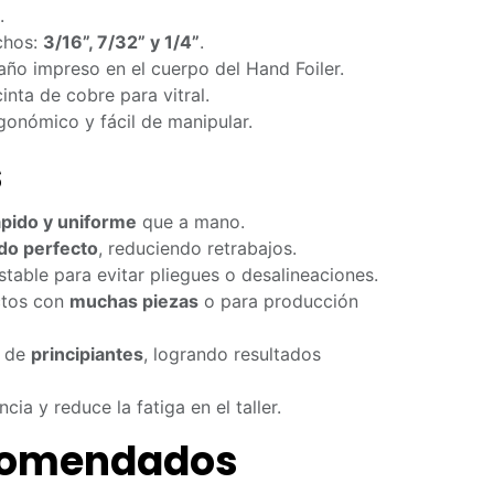
.
chos:
3/16”, 7/32” y 1/4”
.
año impreso en el cuerpo del Hand Foiler.
nta de cobre para vitral.
gonómico y fácil de manipular.
s
ápido y uniforme
que a mano.
do perfecto
, reduciendo retrabajos.
estable para evitar pliegues o desalineaciones.
ctos con
muchas piezas
o para producción
o de
principiantes
, logrando resultados
cia y reduce la fatiga en el taller.
comendados