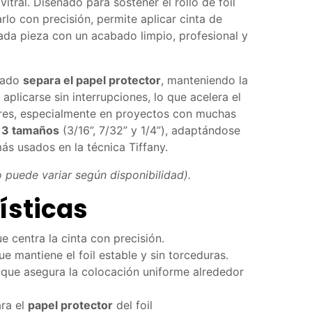
vitral. Diseñado para sostener el rollo de foil
rlo con precisión, permite aplicar cinta de
ada pieza con un acabado limpio, profesional y
zado
separa el papel protector
, manteniendo la
a aplicarse sin interrupciones, lo que acelera el
ores, especialmente en proyectos con muchas
n
3 tamaños
(3/16”, 7/32” y 1/4”), adaptándose
más usados en la técnica Tiffany.
o puede variar según disponibilidad).
ísticas
e centra la cinta con precisión.
e mantiene el foil estable y sin torceduras.
que asegura la colocación uniforme alrededor
ra el
papel protector
del foil