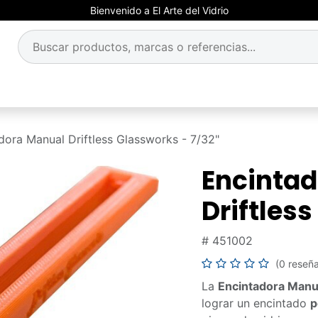
Bienvenido a El Arte del Vidrio
dora Manual Driftless Glassworks - 7/32"
Encinta
Driftless
#
451002
(0 reseñ
La
Encintadora Manua
lograr un encintado
p