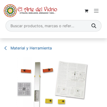
Ir al contenido
Material y Herramienta