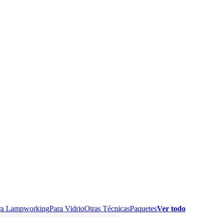
ra Lampworking
Para Vidrio
Otras Técnicas
Paquetes
​Ver todo