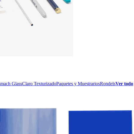
smach Glass
Claro Texturizado
Paquetes y Muestrarios
Rondels
Ver todo