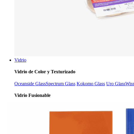
Vidrio
Vidrio de Color y Texturizado
Oceanside Glass
Spectrum Glass
Kokomo Glass
Uro Glass
Wis
Vidrio Fusionable
Dicroico
Fusionable 96 COE
Fusionable 90 COE